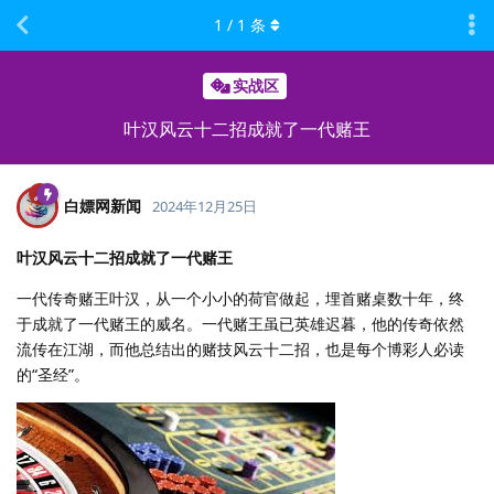
1
/
1
条
实战区
叶汉风云十二招成就了一代赌王
白嫖网新闻
2024年12月25日
叶汉风云十二招成就了一代赌王
一代传奇赌王叶汉，从一个小小的荷官做起，埋首赌桌数十年，终
于成就了一代赌王的威名。一代赌王虽已英雄迟暮，他的传奇依然
流传在江湖，而他总结出的赌技风云十二招，也是每个博彩人必读
的“圣经”。