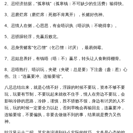
2、忌经济拮据，“孤寒钱”（孤寒钱：不可缺少的生活费）输得快。
3、忌磨烂席（磨烂席：死都不肯离开），长赌好伤神。
4、忌情人在侧，心思思，有金唔识执（唔识执：不晓得拿）。
5、忌骄躁轻浮，先赢后败北。
6、忌身旁赌客“乞己憎”（乞己憎：讨厌），最易倒霉。
7、忌姑息养奸，有钱唔（唔：不）赢尽，转头让人食剩得棚骨。
8、忌唔熟行、唔识玩，夹硬（夹硬：总是要）下注盏（盏：惹）心
伤。注：“连赢要冲、连输要缩”。
八忌总结出来，就是心情不好，浮躁的时候不要玩，资本不够不要
玩，玩要有节制，不要玩起来就收不住手，情人在旁边不要玩，会
影响冷静的思路，冷静，谨慎，胜不骄败不馁，身边有讨厌的人不
玩，玩的时候一定要全力以赴，否则早晚会再输回去，连赢要冲，
连输要缩，不要偏执，非要去做做不到的事，结果就是费力又伤
神。
叶汉风云十二招，其实并没讲到什么实际的技巧，大多是心态的控