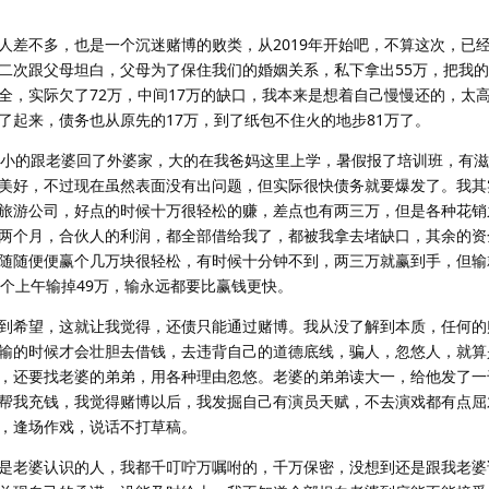
人差不多，也是一个沉迷赌博的败类，从2019年开始吧，不算这次，已
二次跟父母坦白，父母为了保住我们的婚姻关系，私下拿出55万，把我
全，实际欠了72万，中间17万的缺口，我本来是想着自己慢慢还的，太
了起来，债务也从原先的17万，到了纸包不住火的地步81万了。
，小的跟老婆回了外婆家，大的在我爸妈这里上学，暑假报了培训班，有
美好，不过现在虽然表面没有出问题，但实际很快债务就要爆发了。我其
旅游公司，好点的时候十万很轻松的赚，差点也有两三万，但是各种花销
两个月，合伙人的利润，都全部借给我了，都被我拿去堵缺口，其余的资
随随便便赢个几万块很轻松，有时候十分钟不到，两三万就赢到手，但输
一个上午输掉49万，输永远都要比赢钱更快。
到希望，这就让我觉得，还债只能通过赌博。我从没了解到本质，任何的
输的时候才会壮胆去借钱，去违背自己的道德底线，骗人，忽悠人，就算
，还要找老婆的弟弟，用各种理由忽悠。老婆的弟弟读大一，给他发了一
帮我充钱，我觉得赌博以后，我发掘自己有演员天赋，不去演戏都有点屈
，逢场作戏，说话不打草稿。
是老婆认识的人，我都千叮咛万嘱咐的，千万保密，没想到还是跟我老婆