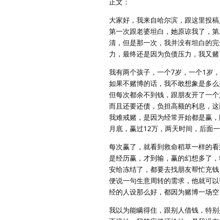
正文：
大家好，我来自哈尔滨，跟这里投稿
第一次跟老婆坦白，她原谅我了，第
清，但是那一次，我并没有坦白的完
力，最终还是因为负债压力，我又赌
我有两个孩子，一个7岁，一个1岁
如果不赌博的话，我不敢想象是多么
但每次都余不到钱，跟朋友开了一个
而且还要还债，负担高额的利息，这
我难戒赌，是因为经常开始都是赢，
月底，赢过12万，两天时间，后面
每次赢了，就看到救命稻草一样的看
是经历赢，才到输，赢的幻想多了，
安给冻结了，都要去找朋友帮忙充钱
便说一句生意周转的需求，他就可以
经的人设那么好，都因为赌博一场空
我以为能瞒得住，跟别人借钱，特别