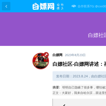
合作联系TG: @cxx00
白嫖社
白嫖网
2023年8月23日
白嫖社区-白嫖网讲述：
发布日期：2023.8.24，由白嫖
摘要:
明明自己隐瞒了很多事，哪怕被
正文：大家好，我来自哈尔滨，跟这里投