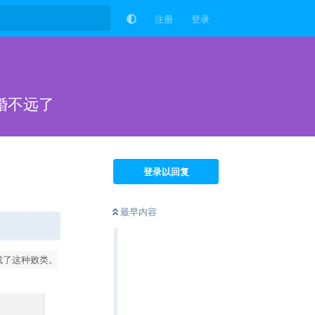
注册
登录
婚不远了
登录以回复
最早内容
成了这种败类。