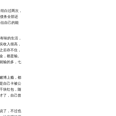
经坦白过两次，
的债务全部还
高估自己的能
滋有味的生活，
实收入很高，
之后存不住，
金，都是输。
就输的多，七
赌博上瘾，都
是自己卡被公
千块红包，随
才了，自己曾
说了，不过也