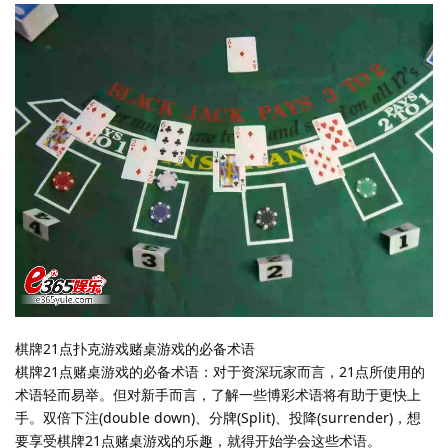
棋牌21点扑克游戏赌桌游戏的必备术语
棋牌21点赌桌游戏的必备术语：对于资深玩家而言，21点所使用的
术语轻而易举。但对新手而言，了解一些博彩术语将有助于更快上
手。双倍下注(double down)、分牌(Split)、投降(surrender)，想
要享受棋牌21点赌桌游戏的乐趣，就得开始学会这些术语。