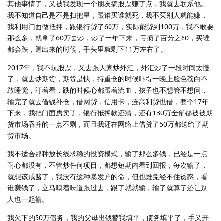
其他事情了，又被我发现一个朋友搞股票赚了点，我就去联系他。
我不知道自己是不是扫把星，跟谁买谁就死，我不买别人就能赚，
我利用门面做抵押，跟银行贷了60万，实际能贷到100万，我不敢要
那么多，就拿了60万去炒，炒了一年下来，亏损了百分之80，买谁
都会跌，退出来的时候，手头里就剩下11万左右了。
2017年，我不玩股票，又去跟人家炒外汇，外汇炒了一段时间太慢
了，就去炒期货，期货是快，持重仓的时候吓得一晚上脸色苍白不
敢睡觉，盯着看，跌的时候心都跟着流血，孩子也不想管不想问，
输完了就去借钱补仓，借网贷，信用卡，连高利贷也借，整个17年
下来，我把门面房卖了，银行抵押款还清，还有130万全部都被被期
货市场吞并的一点不剩，而且我还在网络上借贷了50万都送给了期
货市场。
我不适合那种放长线求稳的投资模式，输了那么多钱，已经是一点
耐心都没有，不管炒任何项目，都想短期内看到回报，每次输了，
就想该戒赌了，我没有这种暴发户的命，但也难免经不住诱惑，看
谁赚钱了，立马嗅着味道跟过去，跟了就就输，输了就算了还让别
人也一起输。
我欠下的50万债务，我的父母出钱替我填平，债务填平了，手又开