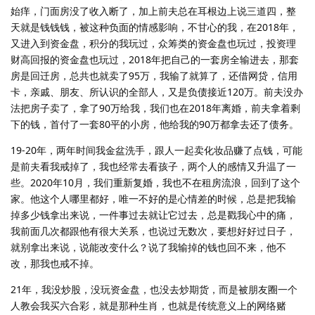
始痒，门面房没了收入断了，加上前夫总在耳根边上说三道四，整
天就是钱钱钱，被这种负面的情感影响，不甘心的我，在2018年，
又进入到资金盘，积分的我玩过，众筹类的资金盘也玩过，投资理
财高回报的资金盘也玩过，2018年把自己的一套房全输进去，那套
房是回迁房，总共也就卖了95万，我输了就算了，还借网贷，信用
卡，亲戚、朋友、所认识的全部人，又是负债接近120万。前夫没办
法把房子卖了，拿了90万给我，我们也在2018年离婚，前夫拿着剩
下的钱，首付了一套80平的小房，他给我的90万都拿去还了债务。
19-20年，两年时间我金盆洗手，跟人一起卖化妆品赚了点钱，可能
是前夫看我戒掉了，我也经常去看孩子，两个人的感情又升温了一
些。2020年10月，我们重新复婚，我也不在租房流浪，回到了这个
家。他这个人哪里都好，唯一不好的是心情差的时候，总是把我输
掉多少钱拿出来说，一件事过去就让它过去，总是戳我心中的痛，
我前面几次都跟他有很大关系，也说过无数次，要想好好过日子，
就别拿出来说，说能改变什么？说了我输掉的钱也回不来，他不
改，那我也戒不掉。
21年，我没炒股，没玩资金盘，也没去炒期货，而是被朋友圈一个
人教会我买六合彩，就是那种生肖，也就是传统意义上的网络赌