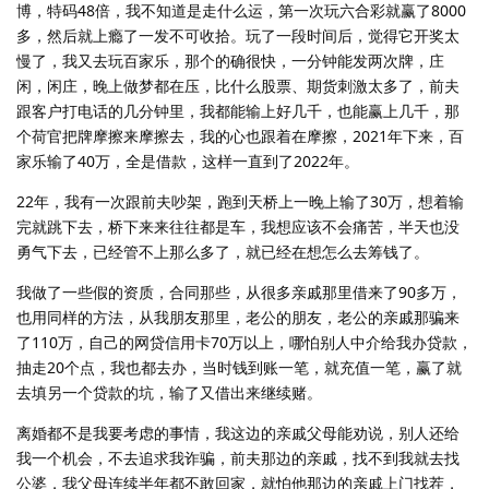
博，特码48倍，我不知道是走什么运，第一次玩六合彩就赢了8000
多，然后就上瘾了一发不可收拾。玩了一段时间后，觉得它开奖太
慢了，我又去玩百家乐，那个的确很快，一分钟能发两次牌，庄
闲，闲庄，晚上做梦都在压，比什么股票、期货刺激太多了，前夫
跟客户打电话的几分钟里，我都能输上好几千，也能赢上几千，那
个荷官把牌摩擦来摩擦去，我的心也跟着在摩擦，2021年下来，百
家乐输了40万，全是借款，这样一直到了2022年。
22年，我有一次跟前夫吵架，跑到天桥上一晚上输了30万，想着输
完就跳下去，桥下来来往往都是车，我想应该不会痛苦，半天也没
勇气下去，已经管不上那么多了，就已经在想怎么去筹钱了。
我做了一些假的资质，合同那些，从很多亲戚那里借来了90多万，
也用同样的方法，从我朋友那里，老公的朋友，老公的亲戚那骗来
了110万，自己的网贷信用卡70万以上，哪怕别人中介给我办贷款，
抽走20个点，我也都去办，当时钱到账一笔，就充值一笔，赢了就
去填另一个贷款的坑，输了又借出来继续赌。
离婚都不是我要考虑的事情，我这边的亲戚父母能劝说，别人还给
我一个机会，不去追求我诈骗，前夫那边的亲戚，找不到我就去找
公婆，我父母连续半年都不敢回家，就怕他那边的亲戚上门找茬，