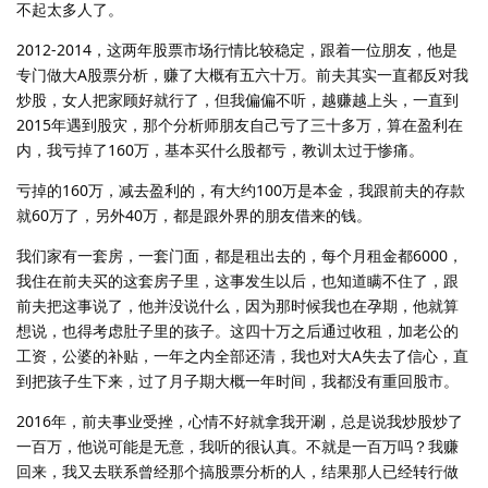
不起太多人了。
2012-2014，这两年股票市场行情比较稳定，跟着一位朋友，他是
专门做大A股票分析，赚了大概有五六十万。前夫其实一直都反对我
炒股，女人把家顾好就行了，但我偏偏不听，越赚越上头，一直到
2015年遇到股灾，那个分析师朋友自己亏了三十多万，算在盈利在
内，我亏掉了160万，基本买什么股都亏，教训太过于惨痛。
亏掉的160万，减去盈利的，有大约100万是本金，我跟前夫的存款
就60万了，另外40万，都是跟外界的朋友借来的钱。
我们家有一套房，一套门面，都是租出去的，每个月租金都6000，
我住在前夫买的这套房子里，这事发生以后，也知道瞒不住了，跟
前夫把这事说了，他并没说什么，因为那时候我也在孕期，他就算
想说，也得考虑肚子里的孩子。这四十万之后通过收租，加老公的
工资，公婆的补贴，一年之内全部还清，我也对大A失去了信心，直
到把孩子生下来，过了月子期大概一年时间，我都没有重回股市。
2016年，前夫事业受挫，心情不好就拿我开涮，总是说我炒股炒了
一百万，他说可能是无意，我听的很认真。不就是一百万吗？我赚
回来，我又去联系曾经那个搞股票分析的人，结果那人已经转行做