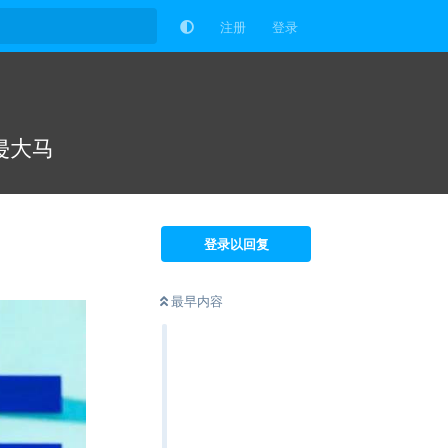
注册
登录
侵大马
登录以回复
最早内容