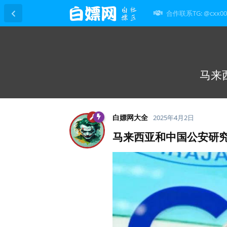
合作联系TG: @cxx00
马来
白嫖网大全
2025年4月2日
马来西亚和中国公安研究