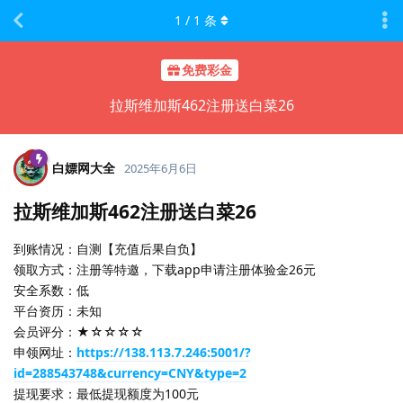
1
/
1
条
免费彩金
拉斯维加斯462注册送白菜26
白嫖网大全
2025年6月6日
拉斯维加斯462注册送白菜26
到账情况：自测【充值后果自负】
领取方式：注册等特邀，下载app申请注册体验金26元
安全系数：低
平台资历：未知
会员评分：★☆☆☆☆
申领网址：
https://138.113.7.246:5001/?
id=288543748&currency=CNY&type=2
提现要求：最低提现额度为100元