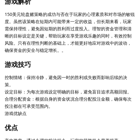
游戏解析
150美元轮盘赌策略的成功与否在于玩家的心理素质和对市场的敏锐
度。虽然该策略在短期内可能带来一定的收益，但长期来看，玩家
需保持理性，避免因短期的胜利而过度投入。理智的资金管理和清
晰的目标设定是关键，帮助玩家在享受游戏乐趣的同时，有效控制
风险。只有在理性判断的基础上，才能更好地应对游戏中的波动，
确保资金的安全与稳定增长。。
游戏技巧
控制情绪：保持冷静，避免因一时的胜利或失败而影响后续的决
策。
设定目标：为每次游戏设定明确的目标，避免盲目追求高额回报。
合理分配资金：根据自身的资金状况合理分配投注金额，确保每次
投注都在可承受范围内。
游戏优缺点
优点