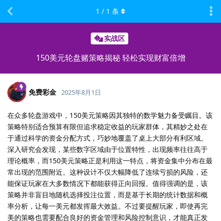
1
/
1
条
实战区
150美元轮盘赌策略揭秘 轻松实现财富倍增
免费彩金
2025年8月1日
在众多轮盘游戏中，150美元策略因其独特的数学魅力备受瞩目。该
策略特别适合预算有限但追求稳定收益的玩家群体，其精妙之处在
于通过科学的资金分配方式，巧妙地覆盖了桌上大部分有利区域。
深入研究会发现，某些数字区域由于位置特性，出现频率往往高于
理论概率，而150美元策略正是利用这一特点，将资金集中分布在最
常出现的范围附近。这种设计不仅大幅降低了连续亏损的风险，还
能保证玩家在大多数情况下都能获得正向回报。值得强调的是，该
策略并非盲目地随机选择投注位置，而是基于长期的统计数据和概
率分析，让每一美元都发挥最大效益。不过要提醒玩家，即使再完
美的策略也需要配合良好的资金管理和风险控制意识，才能真正发