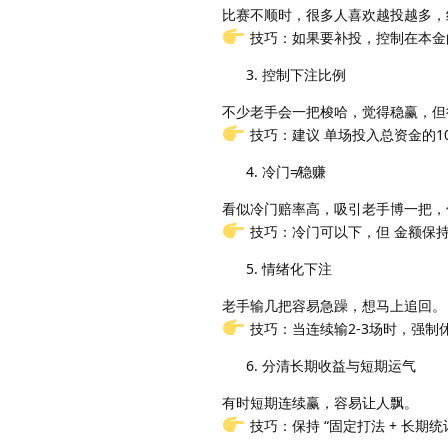
比赛不顺时，很多人喜欢越投越多，
技巧：如果要补投，控制在本金
控制下注比例
不少老手会一把梭哈，觉得稳赢，但
技巧：建议 单场投入总资金的10
冷门≠稳赚
看似冷门赔率高，吸引老手博一把，
技巧：冷门可以下，但 金额保
情绪化下注
老手输几把容易急躁，想马上追回。
技巧：当连续输2-3场时，强制
分清长期收益与短期运气
有时短期连续赢，容易让人飘。
技巧：保持 “固定打法 + 长期