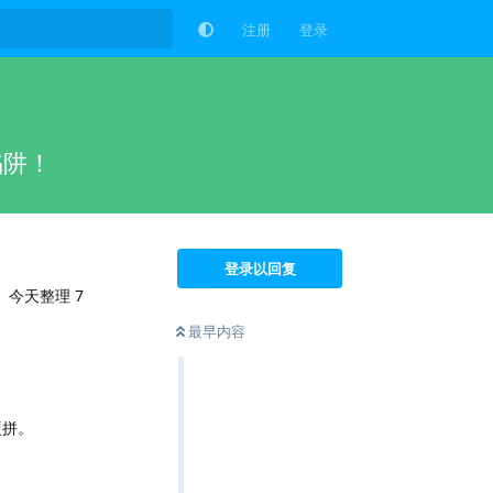
注册
登录
陷阱！
登录以回复
今天整理 7
最早内容
硬拼。