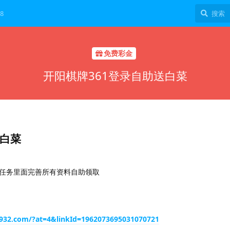
8
免费彩金
开阳棋牌361登录自助送白菜
送白菜
任务里面完善所有资料自助领取
2932.com/?at=4&linkId=1962073695031070721