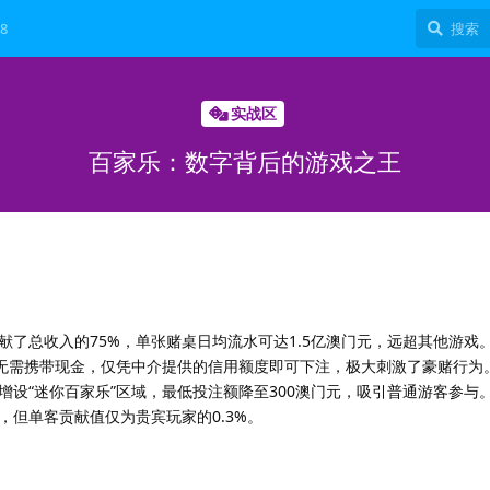
8
实战区
百家乐：数字背后的游戏之王
贡献了总收入的75%，单张赌桌日均流水可达1.5亿澳门元，远超其他游戏
家无需携带现金，仅凭中介提供的信用额度即可下注，极大刺激了豪赌行为
场增设“迷你百家乐”区域，最低投注额降至300澳门元，吸引普通游客参与
，但单客贡献值仅为贵宾玩家的0.3%。