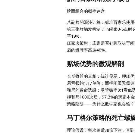
‌牌面组合的概率迷宫‌
‌八副牌的混沌计算‌：标准百家乐使用4
‌第三张牌触发机制‌：当闲家0-5
至19%。
‌庄家决策树‌：庄家是否补牌取决于
后的爆牌率高达40%。
‌赌场优势的微观解剖‌
‌长期收益的真相‌：统计显示，押庄优势
局亏损约1.17单位；而押闲虽无需佣
‌和局的致命诱惑‌：尽管赔率8:1看
押和局1000次后，97.3%的玩家本
策略陷阱——为什么数学家也会输？‌
‌马丁格尔策略的死亡螺旋
‌理论假设‌：每次输后加倍下注，