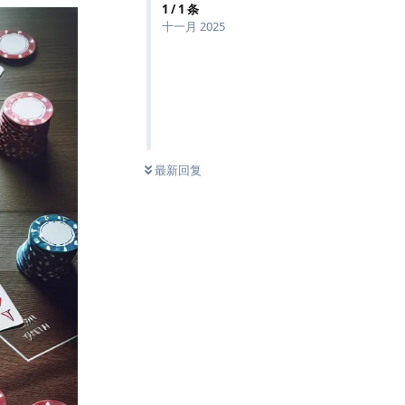
1
/
1
条
十一月 2025
最新回复