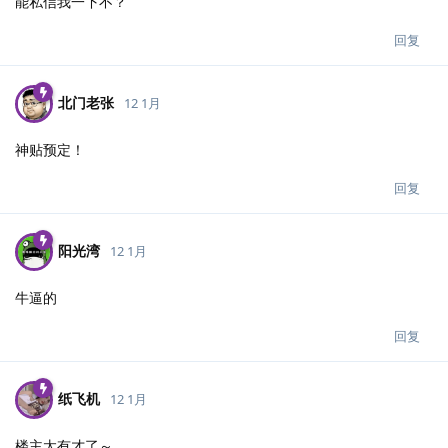
能私信我一下不？
回复
北门老张
12 1月
神贴预定！
回复
阳光湾
12 1月
牛逼的
回复
纸飞机
12 1月
楼主太有才了～