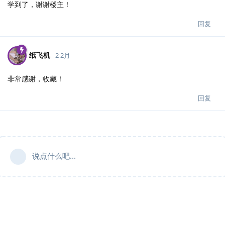
学到了，谢谢楼主！
回复
纸飞机
2 2月
非常感谢，收藏！
回复
说点什么吧...