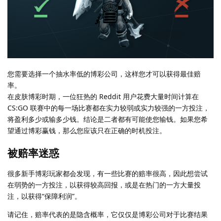
您需要选择一个抽水率低的博彩公司，这样您才可以获得最佳赔
率。
在皮肤博彩时期，一位狂热的 Reddit 用户花费大量时间计算在
CS:GO 联赛中的每一场比赛都在实力较弱或实力较强的一方投注，
将盈利多少或输多少钱。结论是二者都有可能使您输钱。如果您希
望通过博彩赢钱，那么您应该只在正确的时机投注。
被赔率迷惑
很多新手博彩玩家都会发现，有一些比赛的赔率很高，因此想尝试
在弱势的一方投注，以获得较高回报，或是在热门的一方大量投
注，以获得“保障利润”。
请记住，赔率代表的是隐含概率，它仅仅是博彩公司对于比赛结果