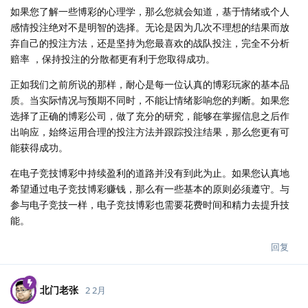
如果您了解一些博彩的心理学，那么您就会知道，基于情绪或个人
感情投注绝对不是明智的选择。无论是因为几次不理想的结果而放
弃自己的投注方法，还是坚持为您最喜欢的战队投注，完全不分析
赔率 ，保持投注的分散都更有利于您取得成功。
正如我们之前所说的那样，耐心是每一位认真的博彩玩家的基本品
质。当实际情况与预期不同时，不能让情绪影响您的判断。如果您
选择了正确的博彩公司，做了充分的研究，能够在掌握信息之后作
出响应，始终运用合理的投注方法并跟踪投注结果，那么您更有可
能获得成功。
在电子竞技博彩中持续盈利的道路并没有到此为止。如果您认真地
希望通过电子竞技博彩赚钱，那么有一些基本的原则必须遵守。与
参与电子竞技一样，电子竞技博彩也需要花费时间和精力去提升技
能。
回复
北门老张
2 2月