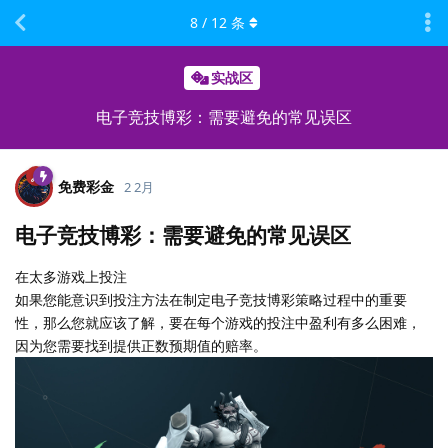
8
/
12
条
实战区
电子竞技博彩：需要避免的常见误区
免费彩金
2 2月
电子竞技博彩：需要避免的常见误区
在太多游戏上投注
如果您能意识到投注方法在制定电子竞技博彩策略过程中的重要
性，那么您就应该了解，要在每个游戏的投注中盈利有多么困难，
因为您需要找到提供正数预期值的赔率。