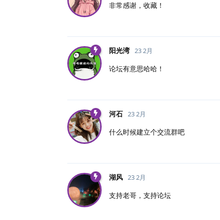
非常感谢，收藏！
阳光湾
23 2月
论坛有意思哈哈！
河石
23 2月
什么时候建立个交流群吧
湖风
23 2月
支持老哥，支持论坛