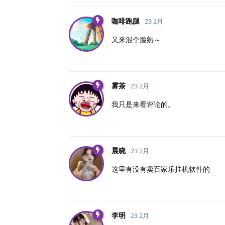
咖啡跑腿
23 2月
又来混个脸熟～
雾茶
23 2月
我只是来看评论的。
晨晓
23 2月
这里有没有卖百家乐挂机软件的
李明
23 2月