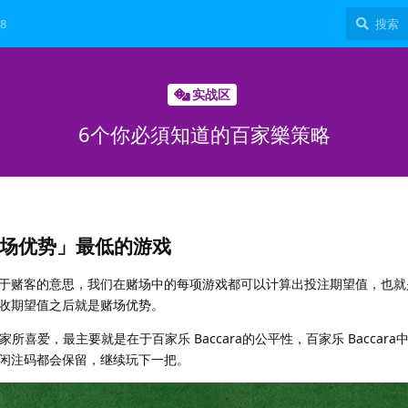
8
实战区
6个你必須知道的百家樂策略
「赌场优势」最低的游戏
于赌客的意思，我们在赌场中的每项游戏都可以计算出投注期望值，也就
去回收期望值之后就是赌场优势。
玩家所喜爱，最主要就是在于百家乐 Baccara的公平性，百家乐 Baccar
闲注码都会保留，继续玩下一把。