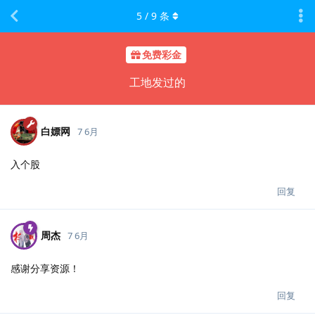
5
/
9
条
免费彩金
工地发过的
白嫖网
7 6月
入个股
回复
周杰
7 6月
感谢分享资源！
回复