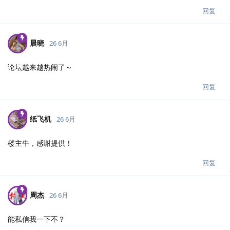
回复
晨晓
26 6月
论坛越来越热闹了～
回复
纸飞机
26 6月
楼主牛，感谢提供！
回复
周杰
26 6月
能私信我一下不？