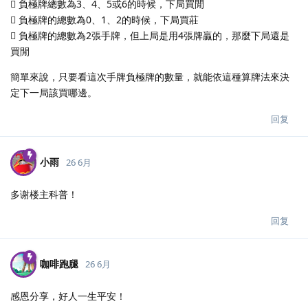
 負極牌總數為3、4、5或6的時候，下局買閒
 負極牌的總數為0、1、2的時候，下局買莊
 負極牌的總數為2張手牌，但上局是用4張牌贏的，那麼下局還是
買閒
簡單來說，只要看這次手牌負極牌的數量，就能依這種算牌法來決
定下一局該買哪邊。
回复
小雨
26 6月
多谢楼主科普！
回复
咖啡跑腿
26 6月
感恩分享，好人一生平安！