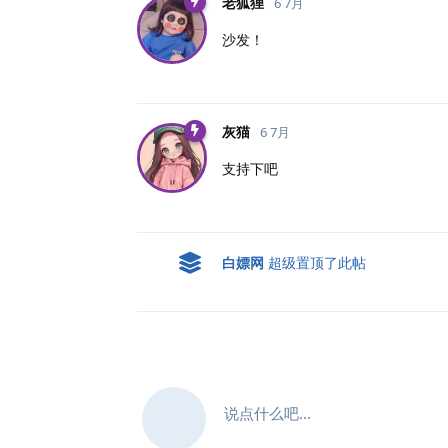
老狐狸
6 7月
沙发！
灰猫
6 7月
支持下吧
白嫖网
超级置顶了此帖
说点什么吧...