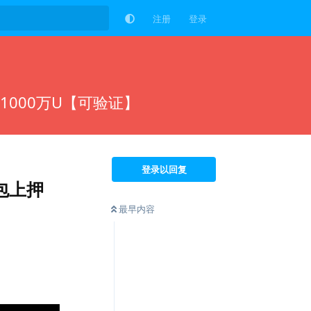
注册
登录
1000万U【可验证】
登录以回复
包上押
最早内容