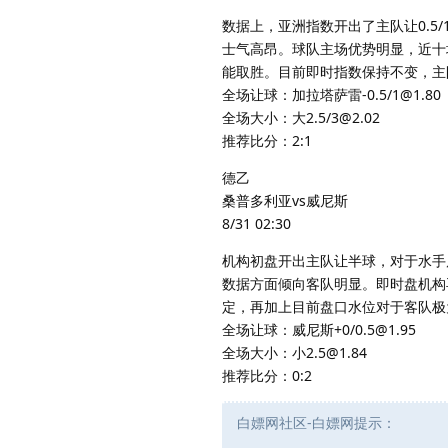
数据上，亚洲指数开出了主队让0.
士气高昂。球队主场优势明显，近十
能取胜。目前即时指数保持不变，主
全场让球：加拉塔萨雷-0.5/1@1.80
全场大小：大2.5/3@2.02
推荐比分：2:1
德乙
桑普多利亚vs威尼斯
8/31 02:30
机构初盘开出主队让半球，对于水手
数据方面倾向客队明显。即时盘机构
定，再加上目前盘口水位对于客队极
全场让球：威尼斯+0/0.5@1.95
全场大小：小2.5@1.84
推荐比分：0:2
白嫖网社区-白嫖网提示：