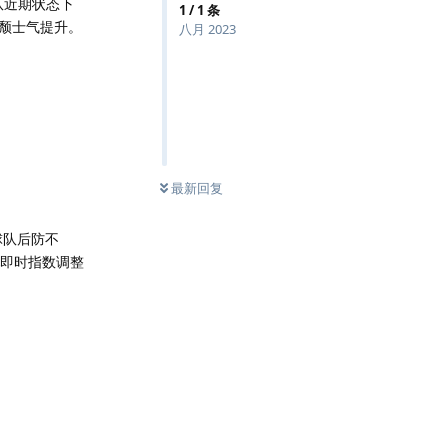
队近期状态下
1
/
1
条
颓士气提升。
八月 2023
最新回复
球队后防不
前即时指数调整