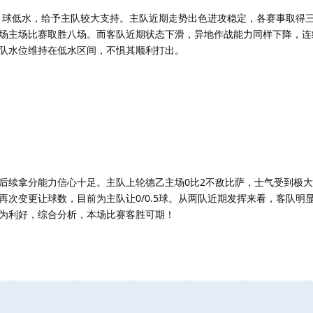
5/1球低水，给予主队较大支持。主队近期走势出色进攻稳定，各赛事取得
场主场比赛取胜八场。而客队近期状态下滑，异地作战能力同样下降，连
队水位维持在低水区间，不惧其顺利打出。
后续拿分能力信心十足。主队上轮德乙主场0比2不敌比萨，士气受到极
再次变更让球数，目前为主队让0/0.5球。从两队近期发挥来看，客队明
为利好，综合分析，本场比赛客胜可期！