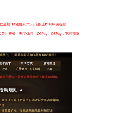
金额+赠送红利)*5-8倍以上即可申请提款！
货币充值、购宝钱包、CGPay、OSPay，充提都快。