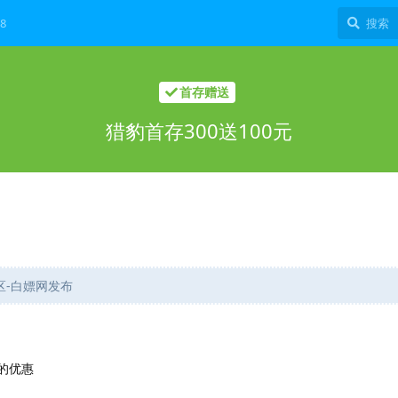
8
首存赠送
猎豹首存300送100元
社区-白嫖网发布
的优惠