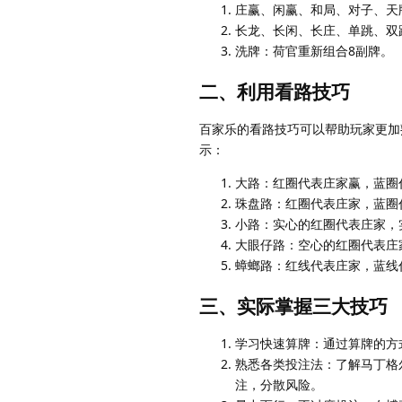
庄赢、闲赢、和局、对子、天
长龙、长闲、长庄、单跳、双
洗牌：荷官重新组合8副牌。
二、利用看路技巧
百家乐的看路技巧可以帮助玩家更加
示：
大路：红圈代表庄家赢，蓝圈
珠盘路：红圈代表庄家，蓝圈
小路：实心的红圈代表庄家，
大眼仔路：空心的红圈代表庄
蟑螂路：红线代表庄家，蓝线
三、实际掌握三大技巧
学习快速算牌：通过算牌的方
熟悉各类投注法：了解马丁格
注，分散风险。