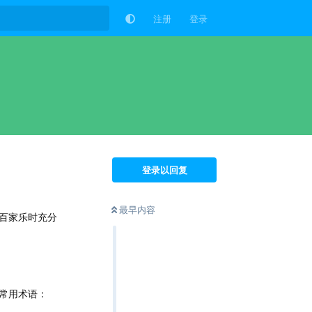
注册
登录
登录以回复
最早内容
百家乐时充分
常用术语：