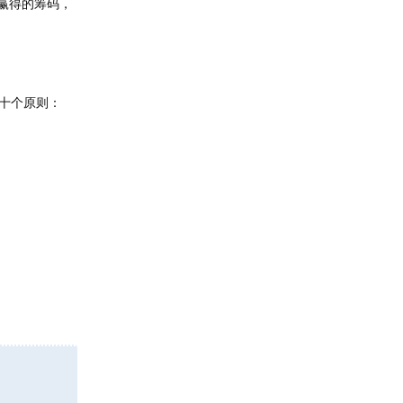
赢得的筹码，
十个原则：