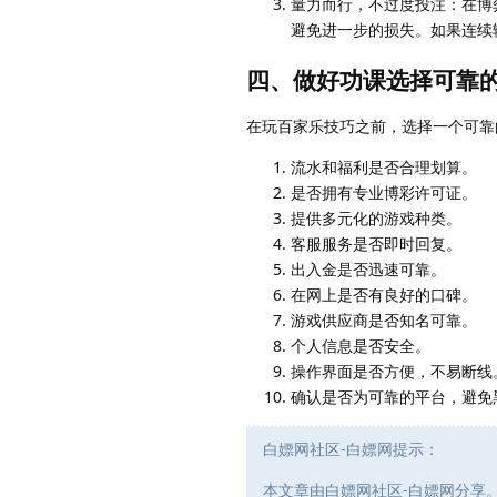
量力而行，不过度投注：在博
避免进一步的损失。如果连续
四、做好功课选择可靠
在玩百家乐技巧之前，选择一个可靠
流水和福利是否合理划算。
是否拥有专业博彩许可证。
提供多元化的游戏种类。
客服服务是否即时回复。
出入金是否迅速可靠。
在网上是否有良好的口碑。
游戏供应商是否知名可靠。
个人信息是否安全。
操作界面是否方便，不易断线
确认是否为可靠的平台，避免
白嫖网社区-白嫖网提示：
本文章由白嫖网社区-白嫖网分享