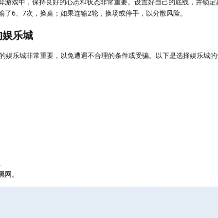
弈游戏中，保持良好的心态和状态非常重要。设置好自己的底线，并锁定
输了6、7次，换桌；如果连输2轮，换场或停手，以分散风险。
的娱乐城
的娱乐城非常重要，以免遭遇不合理的条件或受骗。以下是选择娱乐城的
。
黑网。
。