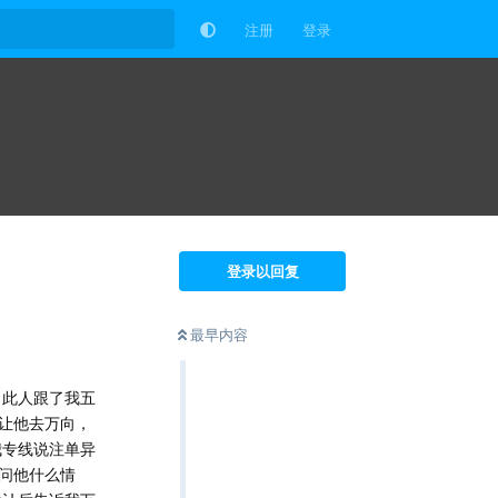
注册
登录
登录以回复
最早内容
，此人跟了我五
让他去万向，
我专线说注单异
问他什么情