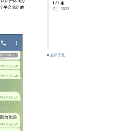
确认后告诉我万
1
/
1
条
个平台我给他
八月 2023
最新回复