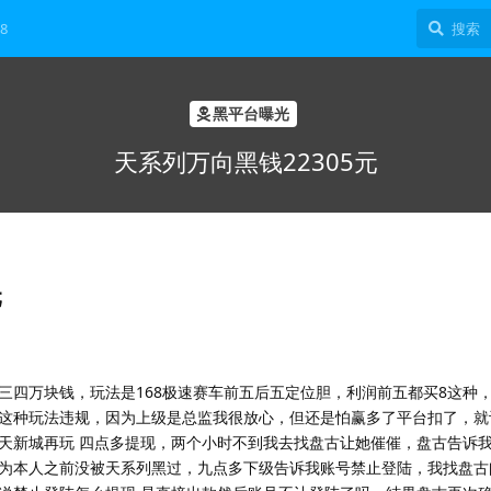
8
黑平台曝光
天系列万向黑钱22305元
元
三四万块钱，玩法是168极速赛车前五后五定位胆，利润前五都买8这种
这种玩法违规，因为上级是总监我很放心，但还是怕赢多了平台扣了，就
他提现明天新城再玩 四点多提现，两个小时不到我去找盘古让她催催，盘古告诉
为本人之前没被天系列黑过，九点多下级告诉我账号禁止登陆，我找盘古