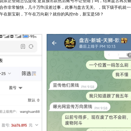
说禁止登陆怎么提现 是直接出款然后账号不让登陆了吗，结果盘古再次
合作非常愉快，几十万fh没差过事，此事与盘古无关。，我下级手机就一
午在新宝刷，下午在万向刷？就你的风控nb，新宝是SB？