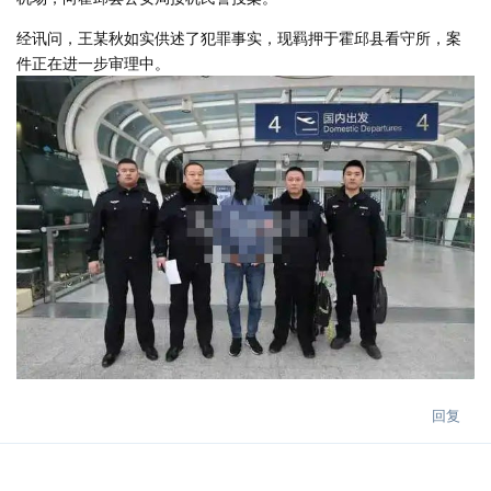
经讯问，王某秋如实供述了犯罪事实，现羁押于霍邱县看守所，案
件正在进一步审理中。
回复