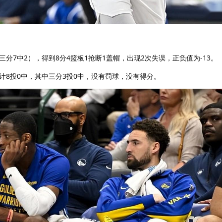
（三分7中2），得到8分4篮板1抢断1盖帽，出现2次失误，正负值为-13。
计8投0中，其中三分3投0中，没有罚球，没有得分。