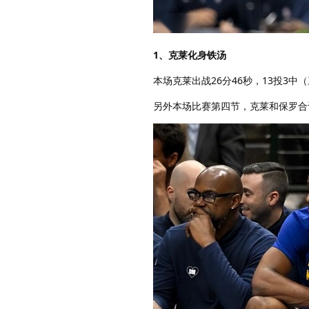
1、克莱化身铁汤
本场克莱出战26分46秒，13投3中
另外本场比赛第四节，克莱和保罗合