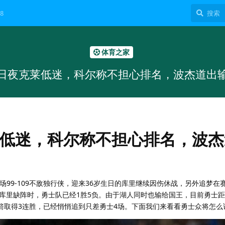
8
体育之家
日夜克莱低迷，科尔称不担心排名，波杰道出
低迷，科尔称不担心排名，波杰
场99-109不敌独行侠，迎来36岁生日的库里继续因伤休战，另外追梦在
库里缺阵时，勇士队已经1胜5负。由于湖人同时也输给国王，目前勇士
火箭取得3连胜，已经悄悄追到只差勇士4场。下面我们来看看勇士众将怎么