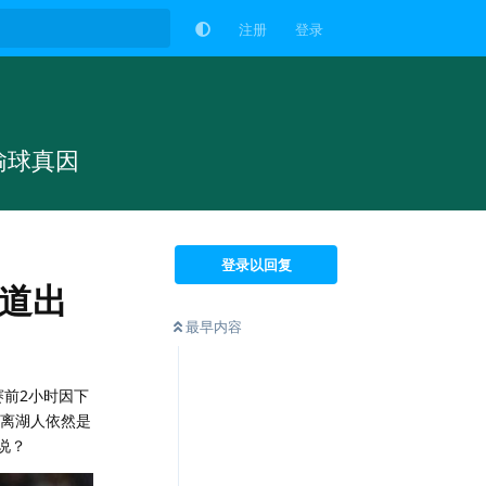
注册
登录
输球真因
登录以回复
道出
最早内容
赛前2小时因下
距离湖人依然是
说？