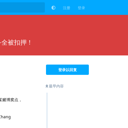
注册
登录
备全被扣押！
登录以回复
最早内容
某赌博窝点，
ang