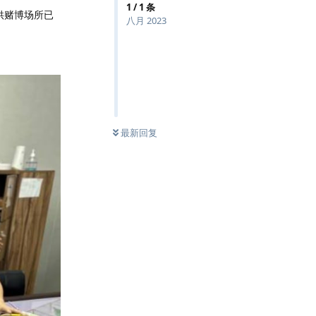
1
/
1
条
供赌博场所已
八月 2023
最新回复