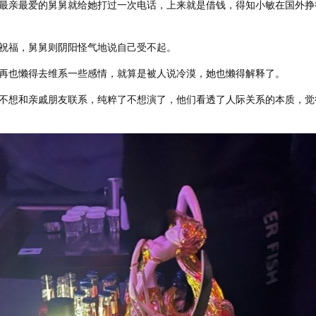
最亲最爱的舅舅就给她打过一次电话，上来就是借钱，得知小敏在国外挣
祝福，舅舅则阴阳怪气地说自己受不起。
再也懒得去维系一些感情，就算是被人说冷漠，她也懒得解释了。
不想和亲戚朋友联系，纯粹了不想演了，他们看透了人际关系的本质，觉