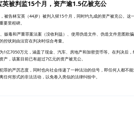
英被判监15个月，资产逾1.5亿被充公
中，被告林宝英（44岁）被判入狱15个月，同时约九成的资产被充公。这
重要里程碑。
污、贩毒和严重罪案法案（没收利益）、使用伪造文件、伪造文件意图欺
的控状则由法官在判决时综合考量。
为1亿7050万元，涵盖了现金、汽车、房地产和加密货币等。在判决后，
资产，该案目前已有超过7亿元的资产被充公。
犯罪的严厉态度，同时也向社会传递了一种法治的信号，即任何人都不能
离任何形式的非法活动，以免卷入类似的法律纠纷中。