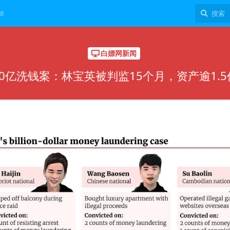
8
白嫖网新闻
0亿洗钱案：林宝英被判监15个月，资产逾1.