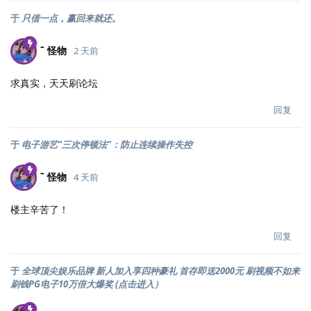
于
只借一点，赢回来就还。
ˉ 怪物
2 天前
求真实，天天刷论坛
回复
于
电子游艺“三次停顿法”：防止连续操作失控
ˉ 怪物
4 天前
楼主辛苦了！
回复
于
全球顶尖娱乐品牌 新人加入享四种豪礼 首存即送2000元 刷视频不如来
刷钱PG电子10万倍大爆奖 (点击进入）