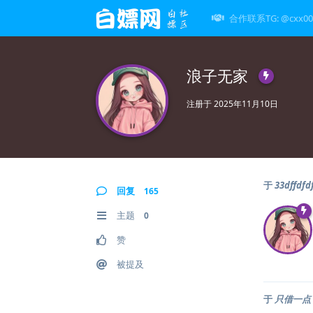
合作联系TG: @cxx00
浪子无家
注册于
2025年11月10日
于
33dffdfd
回复
165
主题
0
赞
被提及
于
只借一点