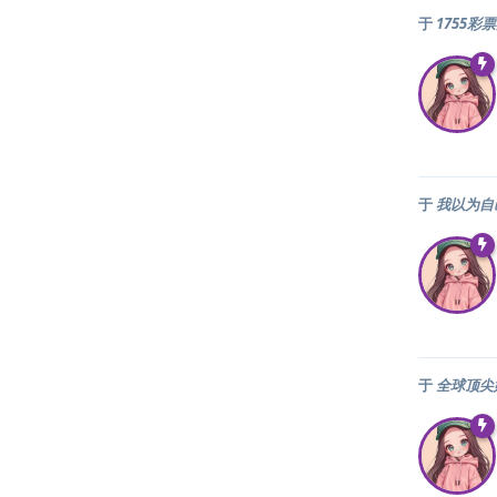
于
1755
于
我以为自
于
全球顶尖