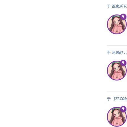
于
百家乐下
于
兄弟们，
于
【7T.C