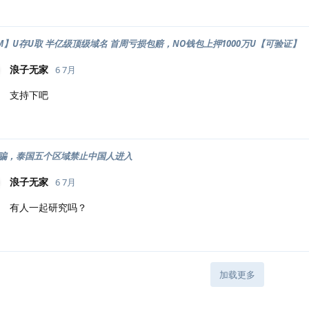
OM】U存U取 半亿级顶级域名 首周亏损包赔，NO钱包上押1000万U【可验证】
浪子无家
6 7月
支持下吧
骗，泰国五个区域禁止中国人进入
浪子无家
6 7月
有人一起研究吗？
加载更多