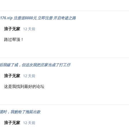
176.vip 注册送8888元 立即注册 开启奇迹之路
浪子无家
12 天前
路过帮顶！
后我破了戒，但这次我把庄家当成了打工仔
浪子无家
12 天前
这是我找到最好的论坛
谎时，我败给了拖延出款
浪子无家
12 天前