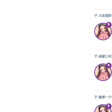
于
大发国际 
于
戒赌三年
于
撒第一个