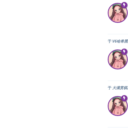
于
V6哈希
于
大满贯棋