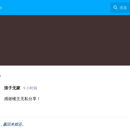
8
f
浪子无家
9 小时前
感谢楼主无私分享！
，赢回来就还。