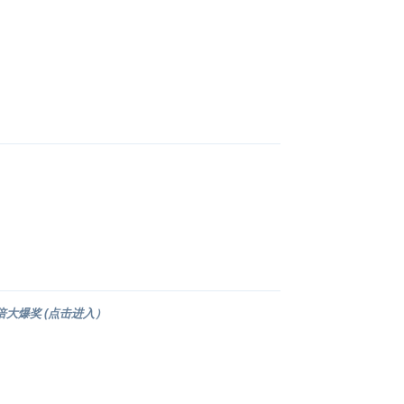
回复
回复
倍大爆奖 (点击进入）