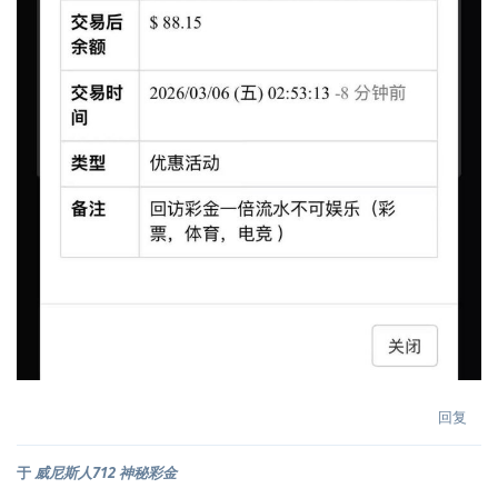
回复
于
威尼斯人712 神秘彩金