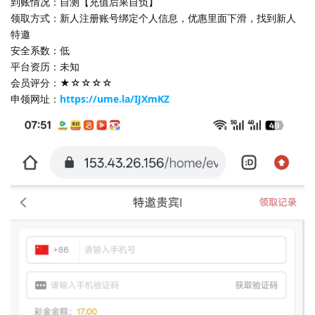
到账情况：自测【充值后果自负】
领取方式：新人注册账号绑定个人信息，优惠里面下滑，找到新人
特邀
安全系数：低
平台资历：未知
会员评分：★☆☆☆☆
申领网址：
https://ume.la/IJXmKZ