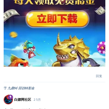
回复
于
九鼎9d 回访88彩金
白嫖网社区
2 5月