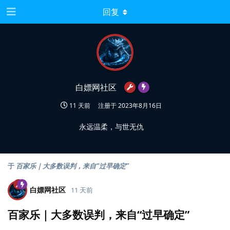
回复
白嫖网社区
11 天前
注册于
2023年8月16日
永远温柔，与世无仇
于
百家乐｜大多数误判，来自“过早确定”
白嫖网社区
11 天前
百家乐｜大多数误判，来自“过早确定”