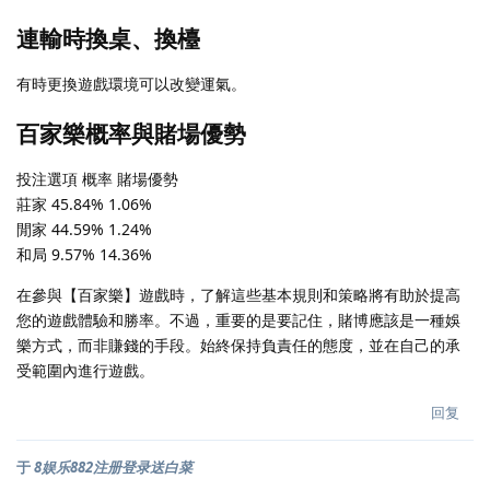
連輸時換桌、換檯
有時更換遊戲環境可以改變運氣。
百家樂概率與賭場優勢
投注選項 概率 賭場優勢
莊家 45.84% 1.06%
閒家 44.59% 1.24%
和局 9.57% 14.36%
在參與【百家樂】遊戲時，了解這些基本規則和策略將有助於提高
您的遊戲體驗和勝率。不過，重要的是要記住，賭博應該是一種娛
樂方式，而非賺錢的手段。始終保持負責任的態度，並在自己的承
受範圍內進行遊戲。
回复
于
8娱乐882注册登录送白菜