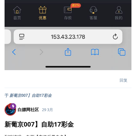
回复
于
新葡京007】自助17彩金
白嫖网社区
29 3月
新葡京007】自助17彩金