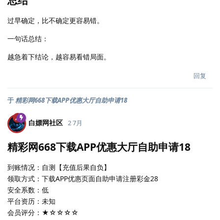
过早确定，比不确定更容易错。
一句话总结：
越急着下结论，越容易看错局面。
回复
于
精彩网668下载APP优惠大厅自助申请18
白嫖网社区
2 7月
精彩网668下载APP优惠大厅自助申请18
到账情况：自测【充值后果自负】
领取方式：下载APP优惠页面自助申请注册彩金28
安全系数：低
平台资历：未知
会员评分：★☆☆☆☆