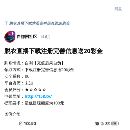
回复
于
脱衣直播下载注册完善信息送20彩金
白嫖网社区
14 6月
脱衣直播下载注册完善信息送20彩金
到账情况：自测【充值后果自负】
领取方式：下载注册完善信息送20彩金
安全系数：低
平台资历：未知
会员评分：★☆☆☆☆
申领网址：
http://158.tv/
提现要求：最低提现额度为100元
图例介绍