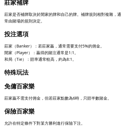
莊家補牌
莊家是否補牌取決於閒家的牌和自己的牌。補牌規則相對複雜，通
常由賭場的規則決定。
投注選項
莊家（Banker）：若莊家贏，通常需要支付5%的佣金。
閒家（Player）：贏得的賭注通常是1:1。
和局（Tie）：賠率通常較高，約為8:1。
特殊玩法
免傭百家樂
莊家贏不需支付佣金，但若莊家點數為6時，只賠半數賭金。
保險百家樂
允許在特定條件下對某方勝利進行保險下注。