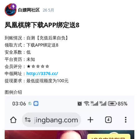
白嫖网社区
26 5月
凤凰棋牌下载APP绑定送8
到账情况：自测【充值后果自负】
领取方式：下载APP绑定送8
安全系数：低
平台资历：未知
会员评分：★☆☆☆☆
申领网址：
http://3376.cc/
提现要求：最低提现额度为100元
图例介绍