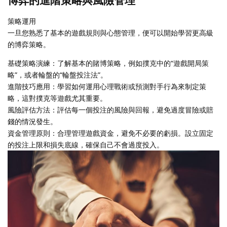
策略運用
一旦您熟悉了基本的遊戲規則與心態管理，便可以開始學習更高級
的博弈策略。
基礎策略演練：了解基本的賭博策略，例如撲克中的“遊戲開局策
略”，或者輪盤的“輪盤投注法”。
進階技巧應用：學習如何運用心理戰術或預測對手行為來制定策
略，這對撲克等遊戲尤其重要。
風險評估方法：評估每一個投注的風險與回報，避免過度冒險或賠
錢的情況發生。
資金管理原則：合理管理遊戲資金，避免不必要的虧損。設立固定
的投注上限和損失底線，確保自己不會過度投入。