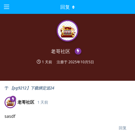
回复
老哥社区
1 天前
注册于
2025年10月5日
于
【pg9212】下载绑定送24
老哥社区
1 天前
sasdf
回复