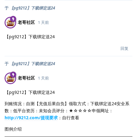
于
【pg9212】下载绑定送24
老哥社区
1 天前
【pg9212】下载绑定送24
回复
于
【pg9212】下载绑定送24
老哥社区
1 天前
【pg9212】下载绑定送24
到账情况：自测【充值后果自负】领取方式：下载绑定送24安全系
数：低平台资历：未知会员评分：★☆☆☆☆申领网址：
http://9212.com/提现要求
：自行查看
图例介绍