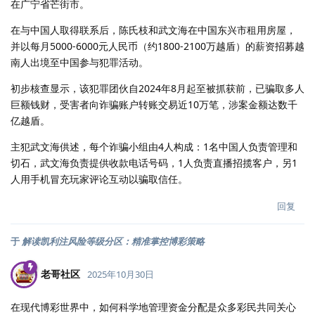
在广宁省芒街市。
在与中国人取得联系后，陈氏枝和武文海在中国东兴市租用房屋，
并以每月5000-6000元人民币（约1800-2100万越盾）的薪资招募越
南人出境至中国参与犯罪活动。
初步核查显示，该犯罪团伙自2024年8月起至被抓获前，已骗取多人
巨额钱财，受害者向诈骗账户转账交易近10万笔，涉案金额达数千
亿越盾。
主犯武文海供述，每个诈骗小组由4人构成：1名中国人负责管理和
切石，武文海负责提供收款电话号码，1人负责直播招揽客户，另1
人用手机冒充玩家评论互动以骗取信任。
回复
于
解读凯利注风险等级分区：精准掌控博彩策略
老哥社区
2025年10月30日
在现代博彩世界中，如何科学地管理资金分配是众多彩民共同关心