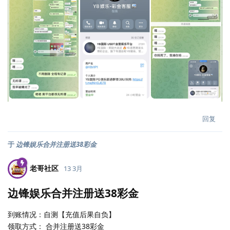
回复
于
边锋娱乐合并注册送38彩金
老哥社区
13 3月
边锋娱乐合并注册送38彩金
到账情况：自测【充值后果自负】
领取方式： 合并注册送38彩金