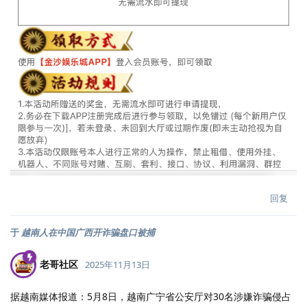
回复
于
越南人在中国广西开诈骗盘口被捕
老哥社区
2025年11月13日
据越南媒体报道：5月8日，越南广宁省公安厅对30名涉嫌诈骗侵占