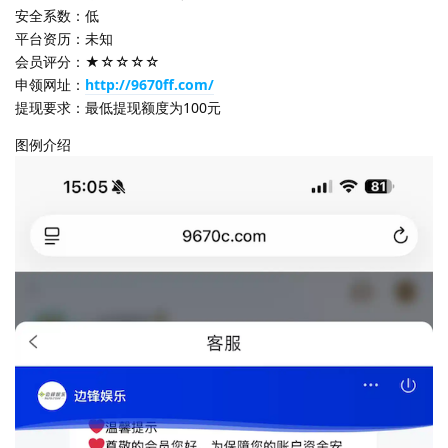
安全系数：低
平台资历：未知
会员评分：★☆☆☆☆
申领网址：
http://9670ff.com/
提现要求：最低提现额度为100元
图例介绍