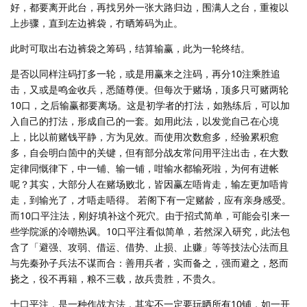
好，都要离开此台，再找另外一张大路归边，围满人之台，重複以
上步骤，直到左边裤袋，冇晒筹码为止。
此时可取出右边裤袋之筹码，结算输赢，此为一轮终结。
是否以同样注码打多一轮，或是用赢来之注码，再分10注乘胜追
击，又或是鸣金收兵，悉随尊便。但每次于赌场，顶多只可赌两轮
10口，之后输赢都要离场。这是初学者的打法，如熟练后，可以加
入自己的打法，形成自己的一套。如用此法，以发觉自己在心境
上，比以前赌钱平静，方为见效。而使用次数愈多，经验累积愈
多，自会明白箇中的关键，但有部分战友常问用平注出击，在大数
定律同慨律下，中一铺、输一铺，咁输水都输死啦，为何有进帐
呢？其实，大部分人在赌场败北，皆因赢左唔肯走，输左更加唔肯
走，到输光了，才唔走唔得。 若阁下有一定赌龄，应有亲身感受。
而10口平注法，刚好填补这个死穴。由于招式简单，可能会引来一
些学院派的冷嘲热讽。10口平注看似简单，若然深入研究，此法包
含了「避强、攻弱、借运、借势、止损、止赚」等等技法心法而且
与先秦孙子兵法不谋而合：善用兵者，实而备之，强而避之，怒而
挠之，役不再籍，粮不三载，故兵贵胜，不贵久。
十口平注，是一种作战方法，其实不一定要玩晒所有10铺，如一开