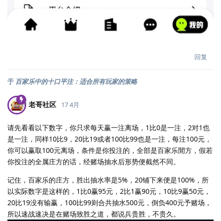
回复
于
百家乐中的十口平注：适合所有玩家的策略
老哥社区
17 4月
请先看看以下数字，你只求每天赢一注离场，1比0是一注，2对1也
是一注，同样10比9，20比19或者100比99也是一注，每注100元，
你可以赢取100元离场，条件是你投注的，全部是百家乐閒方，假若
你投注的全属庄方的话，经赌场抽水后形势便截然不同。
记住，百家乐的庄方，胜出抽水率是5%，20铺下来便是100%，所
以实际数字是这样的，1比0赢95元，2比1赢90元，10比9赢50元，
20比19没有输赢，100比99则合共抽水500元，倒负400元予赌场，
所以速战速决是在赌场致胜之道，都说兵贵胜，不贵久。