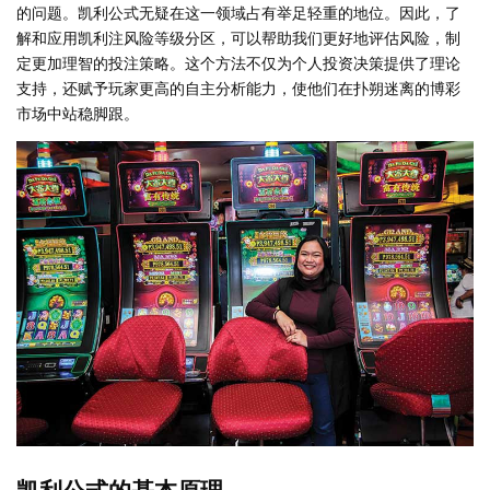
的问题。凯利公式无疑在这一领域占有举足轻重的地位。因此，了
解和应用凯利注风险等级分区，可以帮助我们更好地评估风险，制
定更加理智的投注策略。这个方法不仅为个人投资决策提供了理论
支持，还赋予玩家更高的自主分析能力，使他们在扑朔迷离的博彩
市场中站稳脚跟。